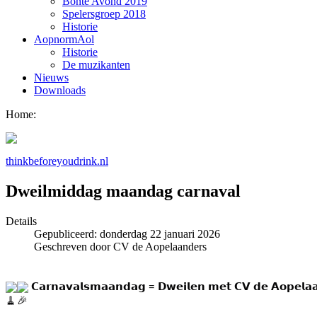
Bonte Avond 2019
Spelersgroep 2018
Historie
AopnormAol
Historie
De muzikanten
Nieuws
Downloads
Home:
thinkbeforeyoudrink.nl
Dweilmiddag maandag carnaval
Details
Gepubliceerd: donderdag 22 januari 2026
Geschreven door CV de Aopelaanders
 𝗖𝗮𝗿𝗻𝗮𝘃𝗮𝗹𝘀𝗺𝗮𝗮𝗻𝗱𝗮𝗴 = 𝗗𝘄𝗲𝗶𝗹𝗲𝗻 𝗺𝗲𝘁 𝗖𝗩 𝗱𝗲 𝗔𝗼𝗽𝗲𝗹𝗮𝗮