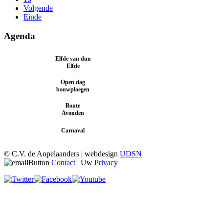
Volgende
Einde
Agenda
Elfde van dun
8 november 2025
Elfde
Open dag
18 januari 2026
bouwploegen
Bonte
30 januari t/m 8
februari 2026
Avonden
13 februari t/m 17
Carnaval
februari 2026
© C.V. de Aopelaanders | webdesign
UDSN
Contact
| Uw
Privacy