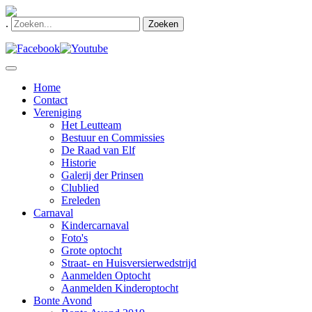
.
Zoeken
Home
Contact
Vereniging
Het Leutteam
Bestuur en Commissies
De Raad van Elf
Historie
Galerij der Prinsen
Clublied
Ereleden
Carnaval
Kindercarnaval
Foto's
Grote optocht
Straat- en Huisversierwedstrijd
Aanmelden Optocht
Aanmelden Kinderoptocht
Bonte Avond