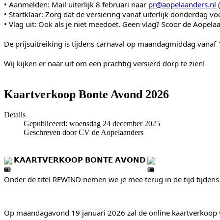
• Aanmelden: Mail uiterlijk 8 februari naar 
pr@aopelaanders.nl
 
• Startklaar: Zorg dat de versiering vanaf uiterlijk donderdag vo
• Vlag uit: Ook als je niet meedoet. Geen vlag? Scoor de Aopela
De prijsuitreiking is tijdens carnaval op maandagmiddag vanaf
Wij kijken er naar uit om een prachtig versierd dorp te zien!
Kaartverkoop Bonte Avond 2026
Details
Gepubliceerd: woensdag 24 december 2025
Geschreven door CV de Aopelaanders
 𝗞𝗔𝗔𝗥𝗧𝗩𝗘𝗥𝗞𝗢𝗢𝗣 𝗕𝗢𝗡𝗧𝗘 𝗔𝗩𝗢𝗡𝗗 
Onder de titel REWIND 
nemen we je mee terug in de tijd tijden
Op maandagavond 19 januari 2026 zal de online kaartverkoop va